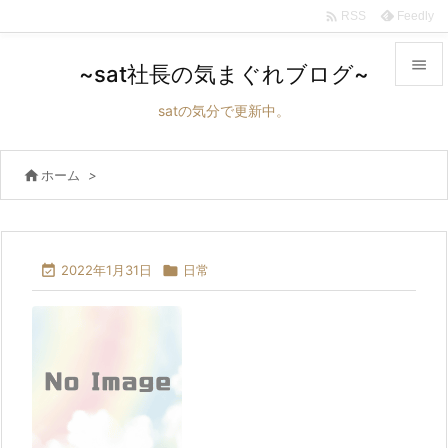

Feedly
RSS

~sat社長の気まぐれブログ~

satの気分で更新中。
メニュ


ホーム
>
サイド

前へ


2022年1月31日

日常
次へ

検索